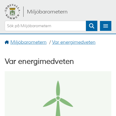
Gå direkt till sidans innehåll
Miljöbarometern
Sök
Miljöbarometern
/
Var energimedveten
Var energimedveten